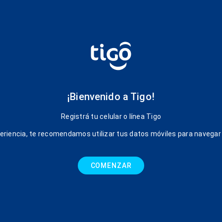
¡Bienvenido a Tigo!
Registrá tu celular o línea Tigo
eriencia, te recomendamos utilizar tus datos móviles para navegar d
COMENZAR